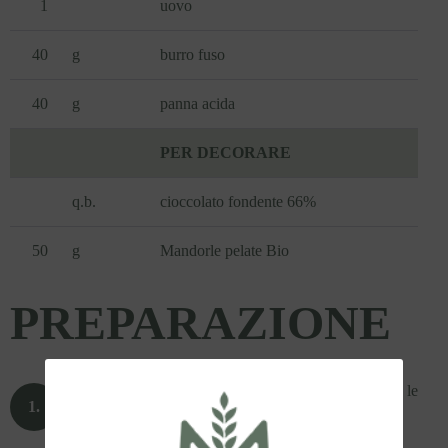
1
uovo
40
g
burro fuso
40
g
panna acida
PER DECORARE
q.b.
cioccolato fondente 66%
50
g
Mandorle pelate Bio
PREPARAZIONE
Per preparare questi deliziosi biscotti, inizia tostando le
mandorle in una padella. Una volta pronte, tritale
grossolanamente e mettile da parte: ti serviranno per