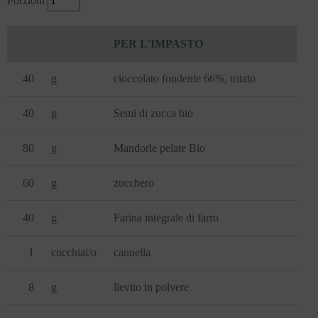
Porzioni
PER L'IMPASTO
40
g
cioccolato fondente 66%, tritato
40
g
Semi di zucca bio
80
g
Mandorle pelate Bio
60
g
zucchero
40
g
Farina integrale di farro
1
cucchiai/o
cannella
8
g
lievito in polvere