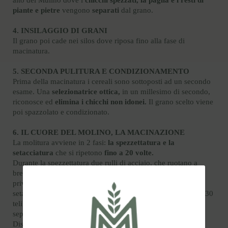
piante e pietre
vengono
separati
dal grano.
4. INSILAGGIO DI GRANI
Il grano poi cade nei silos dove riposa fino alla fase di
macinatura.
5. SECONDA PULITURA E CONDIZIONAMENTO
Prima della macinatura i cereali sono sottoposti ad un secondo
esame. Una
selezionatrice ottica,
in un millesimo di secondo,
riconosce ed
elimina i chicchi non idonei.
Il grano scelto viene
poi spazzolato e condizionato.
6. IL CUORE DEL MOLINO, LA MACINAZIONE
La molitura avviene in 2 fasi:
la spezzettatura e la
setacciatura
che si ripetono
fino a 20 volte.
Durante la spezzettatura due rulli di acciaio, che ruotano a
breve distanza e a differenti velocità, macinano i chicchi
privandoli delicatamente dalla parte di pula. Durante la
setacciatura i cosiddetti Plansichter, che contengono da 15 a 30
teli di diversa maglia (i setacciatori), garantiscono una
separazione perfetta tra farina, semola e crusca.
Disponiamo di un totale di 5 sistemi di mulini.