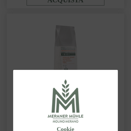
ACQUISTA
FARINA DI GRANO SARACENO BIO
REGIOGRANO®
500 g
6,60 €
Cookie
ACQUISTA