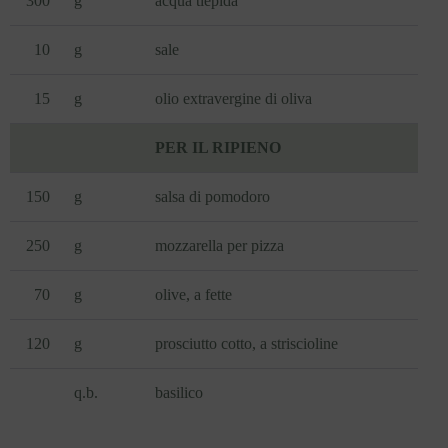
300
g
acqua tiepida
10
g
sale
15
g
olio extravergine di oliva
PER IL RIPIENO
150
g
salsa di pomodoro
250
g
mozzarella per pizza
70
g
olive, a fette
120
g
prosciutto cotto, a striscioline
q.b.
basilico