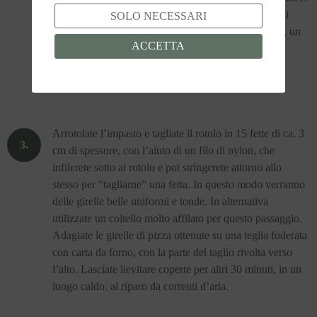
poi la mozzarella (volendo anche solo su una parte di
SOLO NECESSARI
impasto), poi condite un terzo con il prosciutto cotto, un
ACCETTA
terzo con qualche foglia di basilico e un terzo con le
olive. Ovviamente potete variare il ripieno in base ai
vostri gusti.
Arrotolate l’impasto e tagliate il rotolo in 15 fette di ca. 3
cm di spessore, con l’aiuto di un filo di nylon, che
infilerete sotto al rotolo e poi stringerete attorno allo
stesso per “tagliarne” una fetta. In questo modo verranno
delle girelle belle uniformi e tonde. In alternativa
utilizzate un coltello molto affilato per questo passaggio.
Adagiate le girelle di pizza ottenute su una teglia foderata
con carta da forno, con la parte del taglio rivolta verso
l’alto. Lasciate lievitare coperte per altri 30 minuti, in un
luogo caldo, al riparo da correnti d’aria.