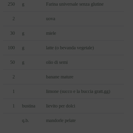
250
g
Farina universale senza glutine
2
uova
30
g
miele
100
g
latte (o bevanda vegetale)
50
g
olio di semi
2
banane mature
1
limone (succo e la buccia gratt.gg)
1
bustina
lievito per dolci
q.b.
mandorle pelate