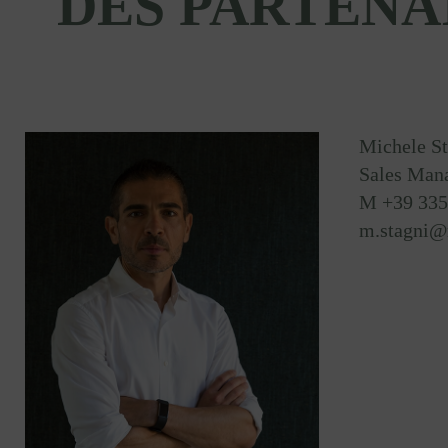
DES PARTENA
Michele St
Sales Mana
M +39 335
m.stagni@