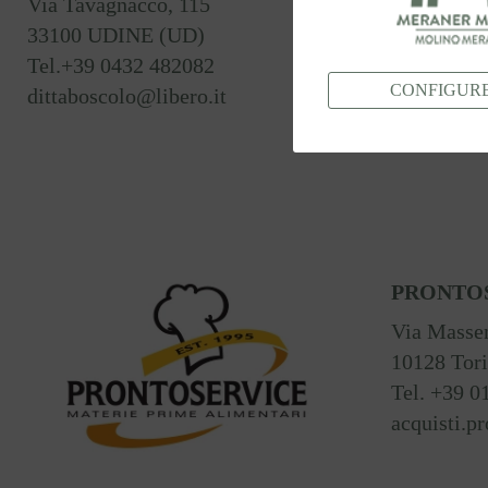
Via Tavagnacco, 115
33100 UDINE (UD)
Tel.+39 0432 482082
CONFIGUR
dittaboscolo@libero.it
PRONTOS
Via Massen
10128 Tor
Tel. +39 0
acquisti.