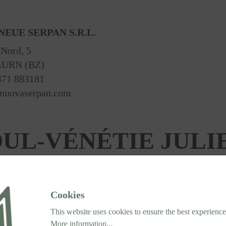
NEUE SERPAN S.R.L.
 Nord, 5
LURN (BZ)
471 883181
nuovaserpan.com
OUL-VÉNÉTIE JULI
UDINE ET GORIZIA
Cookies
This website uses cookies to ensure the best experience
More information...