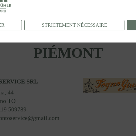
ER
STRICTEMENT NÉCESSAIRE
PIÉMONT
ERVICE SRL
a, 44
ino TO
119 509789
prontoservice@gmail.com