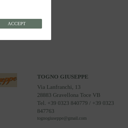
ACCEPT
TOGNO GIUSEPPE
Via Lanfranchi, 13
28883 Gravellona Toce VB
Tel. +39 0323 840779 / +39 0323
847763
tognogiuseppe@gmail.com