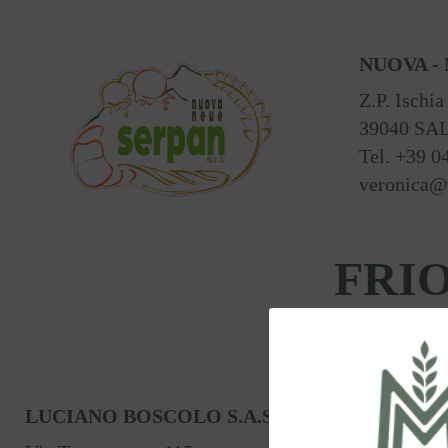
NUOVA - 
Z.P. Ischia
39040 SA
Tel. +39 0
veronica@
FRI
LUCIANO BOSCOLO S.A.S.