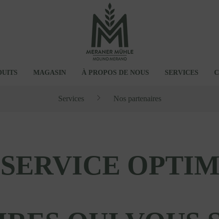
UITS
MAGASIN
À PROPOS DE NOUS
SERVICES
C
Services
Nos partenaires
MADRE
LES À LA FARINE
ENAIRES
SANS GLUTEN
FARINARIUM
AMANINI
ALIMENTS BIO POUR ANIMAU
 SERVICE OPTIM