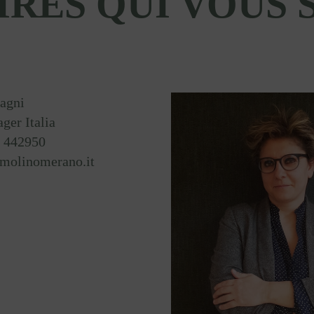
IRES QUI VOUS 
agni
ger Italia
 442950
molinomerano.it