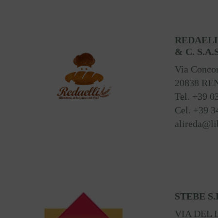
REDAELL
& C. S.A.S
Via Concor
20838 RE
Tel. +39 
Cel. +39 3
alireda@li
STEBE S.
VIA DEL 