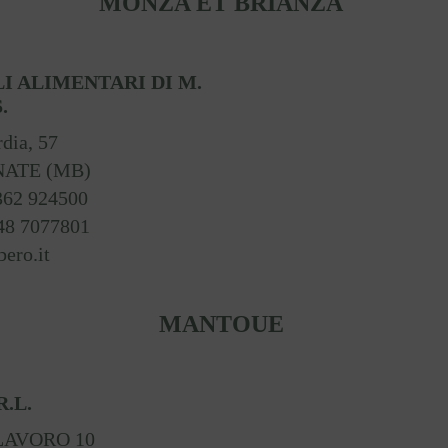
MONZA ET BRIANZA
I ALIMENTARI DI M.
.
dia, 57
NATE (MB)
0362 924500
48 7077801
bero.it
MANTOUE
R.L.
LAVORO 10