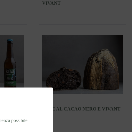
VIVANT
BIRRA
PANE AL CACAO NERO E VIVANT
rienza possibile.