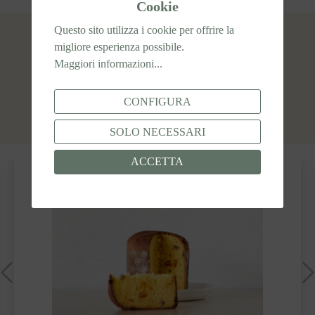
Cookie
Questo sito utilizza i cookie per offrire la
Descrizione
migliore esperienza possibile.
LA MISCELA SENZA GLUTINE PER
Maggiori informazioni...
PANETTONE DAL RISULTATO
TRADIZIONALEMIRUM è una miscela senza
glutine pensata per la preparazio…
Mostra di più
CONFIGURA
Recensioni
SOLO NECESSARI
ACCETTA