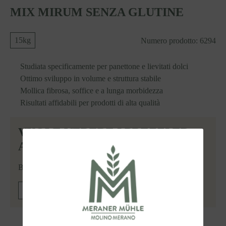
MIX MIRUM SENZA GLUTINE
15kg
Numero prodotto:
6294
Studiata specificamente per panettone e lievitati dolci
Ottimo sviluppo in volume e struttura stabile
Mollica fibrosa, soffice e a lunga morbidezza
Risultati affidabili per prodotti di alta qualità
VUOLE VEDERE I PREZZI ED
ACQUISTARE IL PRODOTTO?
Basta registrarsi!
ACCEDERE